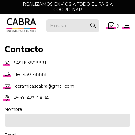
REALIZAMOS ENVÍOS A TODO EL PAÍS A
COORDINAR
0
Contacto
5491153898891
Tel: 4301-8888
ceramicascabra@gmail.com
Perú 1422, CABA
Nombre