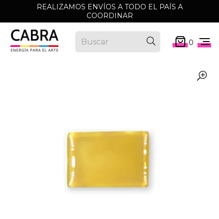
REALIZAMOS ENVÍOS A TODO EL PAÍS A
COORDINAR
0