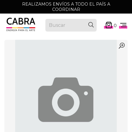
REALIZAMOS ENVÍOS A TODO EL PAÍS A
COORDINAR
0