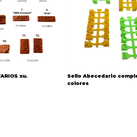
ARIOS xu.
Sello Abecedario compl
colores